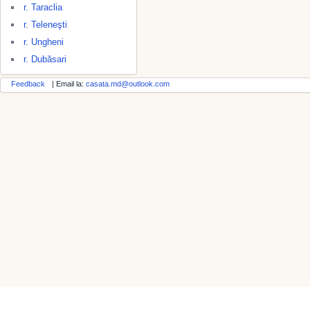
r. Taraclia
r. Teleneşti
r. Ungheni
r. Dubăsari
Feedback
| Email la:
casata.md@outlook.com