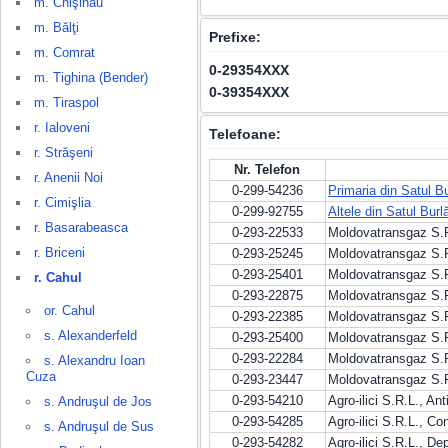
m. Chişinău
m. Bălţi
Prefixe:
m. Comrat
0-29354XXX
m. Tighina (Bender)
0-39354XXX
m. Tiraspol
r. Ialoveni
Telefoane:
r. Străşeni
Nr. Telefon
r. Anenii Noi
0-299-54236
Primaria din Satul B
r. Cimişlia
0-299-92755
Altele din Satul Burl
r. Basarabeasca
0-293-22533
Moldovatransgaz S.R
r. Briceni
0-293-25245
Moldovatransgaz S.R
0-293-25401
Moldovatransgaz S.R
r. Cahul
0-293-22875
Moldovatransgaz S.R
or. Cahul
0-293-22385
Moldovatransgaz S.R
s. Alexanderfeld
0-293-25400
Moldovatransgaz S.R
0-293-22284
Moldovatransgaz S.
s. Alexandru Ioan
Cuza
0-293-23447
Moldovatransgaz S.
0-293-54210
Agro-ilici S.R.L., An
s. Andruşul de Jos
0-293-54285
Agro-ilici S.R.L., Con
s. Andruşul de Sus
0-293-54282
Agro-ilici S.R.L., De