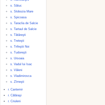
s. Sătuc
s. Slobozia Mare
s. Spicoasa
s. Taraclia de Salcie
s. Tartaul de Salcie
s. Tătăreşti
s. Treteşti
s. Trifeştii Noi
s. Tudoreşti
s. Ursoaia
s. Vadul lui Isac
s. Văleni
s. Vladimirovca
s. Zîrneşti
r. Cantemir
r. Călăraşi
r. Criuleni