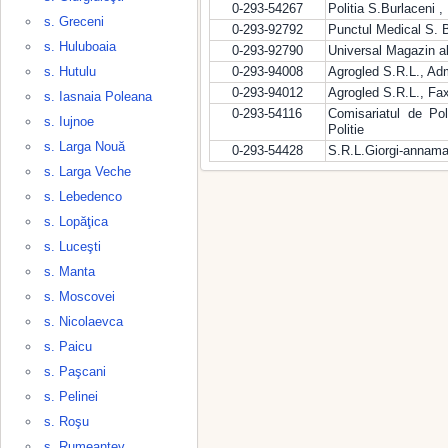
0-293-54267
Politia S.Burlaceni , 
s. Greceni
0-293-92792
Punctul Medical S. B
s. Huluboaia
0-293-92790
Universal Magazin a
s. Hutulu
0-293-94008
Agrogled S.R.L., Adm
0-293-94012
Agrogled S.R.L., Fa
s. Iasnaia Poleana
0-293-54116
Comisariatul de Pol
s. Iujnoe
Politie
s. Larga Nouă
0-293-54428
S.R.L.Giorgi-annama
s. Larga Veche
s. Lebedenco
s. Lopăţica
s. Luceşti
s. Manta
s. Moscovei
s. Nicolaevca
s. Paicu
s. Paşcani
s. Pelinei
s. Roşu
s. Rumeanţev