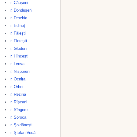
r. Căuşeni
r. Donduşeni
r. Drochia
r. Edineţ
r. Făleşti
r. Floreşti
r. Glodeni
r. Hînceşti
r. Leova
r. Nisporeni
r. Ocniţa
r. Orhei
r. Rezina
r. Rîşcani
r. Sîngerei
r. Soroca
r. Şoldăneşti
r. Ştefan Vodă