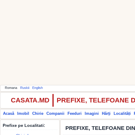
Romana
Ruskii
English
CASATA.MD
PREFIXE, TELEFOANE 
Acasă
Imobil
Chirie
Companii
Feeduri
Imagini
Hărţi
Localități
Prefixe pe Localitati:
PREFIXE, TELEFOANE DI