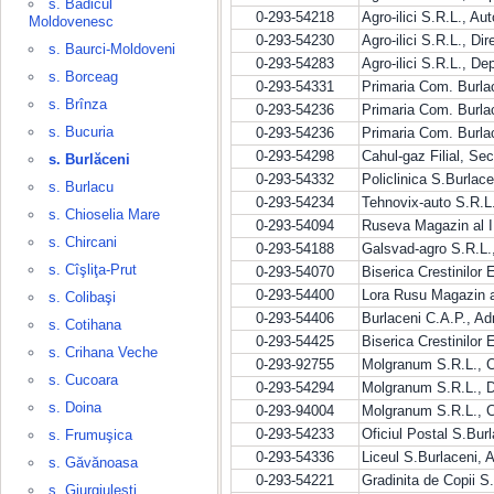
s. Badicul
0-293-54218
Agro-ilici S.R.L., Au
Moldovenesc
0-293-54230
Agro-ilici S.R.L., Dir
s. Baurci-Moldoveni
0-293-54283
Agro-ilici S.R.L., De
s. Borceag
0-293-54331
Primaria Com. Burlac
s. Brînza
0-293-54236
Primaria Com. Burlac
s. Bucuria
0-293-54236
Primaria Com. Burlac
0-293-54298
Cahul-gaz Filial, Sec
s. Burlăceni
0-293-54332
Policlinica S.Burlac
s. Burlacu
0-293-54234
Tehnovix-auto S.R.L
s. Chioselia Mare
0-293-54094
Ruseva Magazin al I.
s. Chircani
0-293-54188
Galsvad-agro S.R.L.,
s. Cîşliţa-Prut
0-293-54070
Biserica Crestinilor 
0-293-54400
Lora Rusu Magazin al
s. Colibaşi
0-293-54406
Burlaceni C.A.P., Ad
s. Cotihana
0-293-54425
Biserica Crestinilor 
s. Crihana Veche
0-293-92755
Molgranum S.R.L., Co
s. Cucoara
0-293-54294
Molgranum S.R.L., D
s. Doina
0-293-94004
Molgranum S.R.L., C
0-293-54233
Oficiul Postal S.Bur
s. Frumuşica
0-293-54336
Liceul S.Burlaceni, A
s. Găvănoasa
0-293-54221
Gradinita de Copii S.
s. Giurgiuleşti