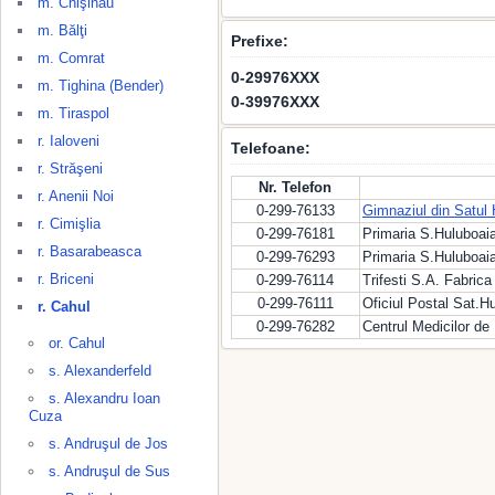
m. Chişinău
m. Bălţi
Prefixe:
m. Comrat
0-29976XXX
m. Tighina (Bender)
0-39976XXX
m. Tiraspol
r. Ialoveni
Telefoane:
r. Străşeni
Nr. Telefon
r. Anenii Noi
0-299-76133
Gimnaziul din Satul 
r. Cimişlia
0-299-76181
Primaria S.Huluboaia
r. Basarabeasca
0-299-76293
Primaria S.Huluboaia
r. Briceni
0-299-76114
Trifesti S.A. Fabric
0-299-76111
Oficiul Postal Sat.Hu
r. Cahul
0-299-76282
Centrul Medicilor d
or. Cahul
s. Alexanderfeld
s. Alexandru Ioan
Cuza
s. Andruşul de Jos
s. Andruşul de Sus