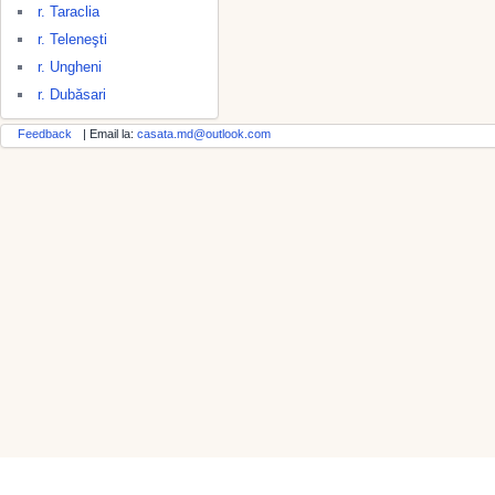
r. Taraclia
r. Teleneşti
r. Ungheni
r. Dubăsari
Feedback
| Email la:
casata.md@outlook.com