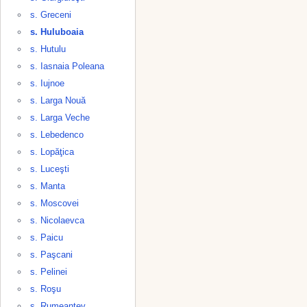
s. Greceni
s. Huluboaia
s. Hutulu
s. Iasnaia Poleana
s. Iujnoe
s. Larga Nouă
s. Larga Veche
s. Lebedenco
s. Lopăţica
s. Luceşti
s. Manta
s. Moscovei
s. Nicolaevca
s. Paicu
s. Paşcani
s. Pelinei
s. Roşu
s. Rumeanţev