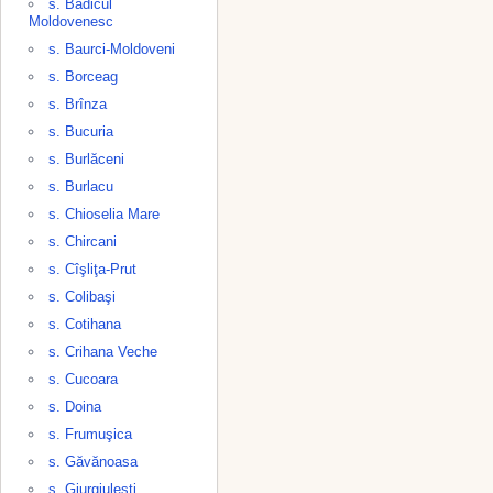
s. Badicul
Moldovenesc
s. Baurci-Moldoveni
s. Borceag
s. Brînza
s. Bucuria
s. Burlăceni
s. Burlacu
s. Chioselia Mare
s. Chircani
s. Cîşliţa-Prut
s. Colibaşi
s. Cotihana
s. Crihana Veche
s. Cucoara
s. Doina
s. Frumuşica
s. Găvănoasa
s. Giurgiuleşti