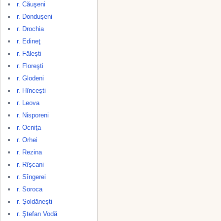
r. Căuşeni
r. Donduşeni
r. Drochia
r. Edineţ
r. Făleşti
r. Floreşti
r. Glodeni
r. Hînceşti
r. Leova
r. Nisporeni
r. Ocniţa
r. Orhei
r. Rezina
r. Rîşcani
r. Sîngerei
r. Soroca
r. Şoldăneşti
r. Ştefan Vodă