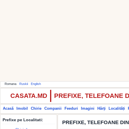
Romana
Ruskii
English
CASATA.MD
PREFIXE, TELEFOANE 
Acasă
Imobil
Chirie
Companii
Feeduri
Imagini
Hărţi
Localități
Prefixe pe Localitati:
PREFIXE, TELEFOANE DI