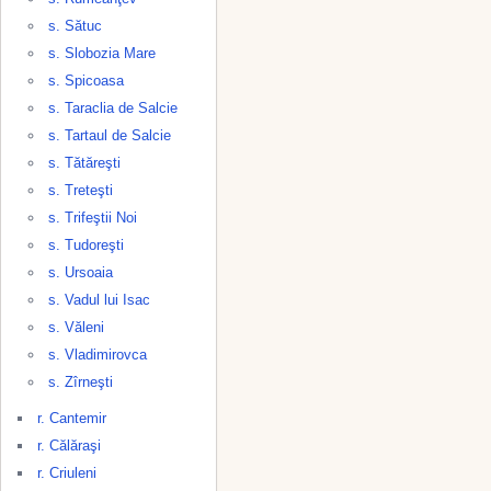
s. Sătuc
s. Slobozia Mare
s. Spicoasa
s. Taraclia de Salcie
s. Tartaul de Salcie
s. Tătăreşti
s. Treteşti
s. Trifeştii Noi
s. Tudoreşti
s. Ursoaia
s. Vadul lui Isac
s. Văleni
s. Vladimirovca
s. Zîrneşti
r. Cantemir
r. Călăraşi
r. Criuleni