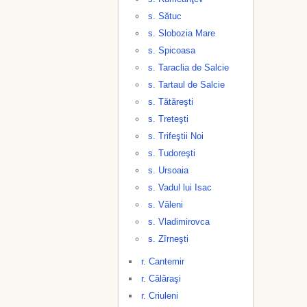
s. Sătuc
s. Slobozia Mare
s. Spicoasa
s. Taraclia de Salcie
s. Tartaul de Salcie
s. Tătăreşti
s. Treteşti
s. Trifeştii Noi
s. Tudoreşti
s. Ursoaia
s. Vadul lui Isac
s. Văleni
s. Vladimirovca
s. Zîrneşti
r. Cantemir
r. Călăraşi
r. Criuleni