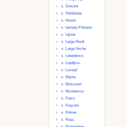
s. Greceni
s. Huluboaia
s. Hutulu
s. Iasnaia Poleana
s. Iujnoe
s. Larga Nouă
s. Larga Veche
s. Lebedenco
s. Lopăţica
s. Luceşti
s. Manta
s. Moscovei
s. Nicolaevca
s. Paicu
s. Paşcani
s. Pelinei
s. Roşu
s. Rumeanţev