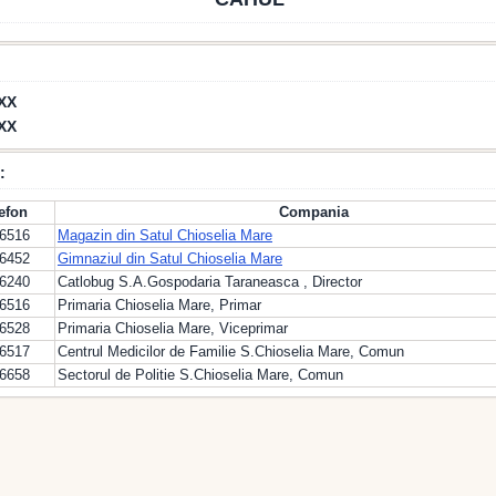
XX
XX
:
lefon
Compania
66516
Magazin din Satul Chioselia Mare
66452
Gimnaziul din Satul Chioselia Mare
66240
Catlobug S.A.Gospodaria Taraneasca , Director
66516
Primaria Chioselia Mare, Primar
66528
Primaria Chioselia Mare, Viceprimar
66517
Centrul Medicilor de Familie S.Chioselia Mare, Comun
66658
Sectorul de Politie S.Chioselia Mare, Comun