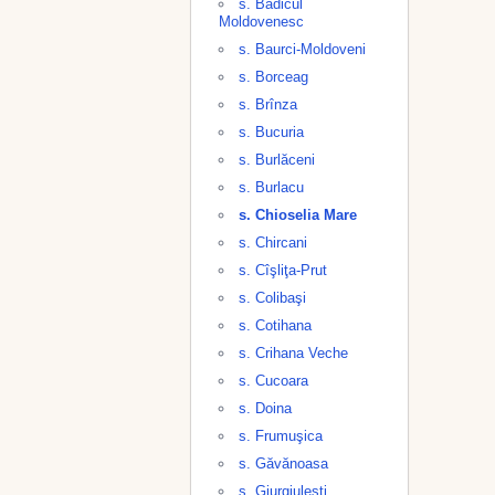
s. Badicul
Moldovenesc
s. Baurci-Moldoveni
s. Borceag
s. Brînza
s. Bucuria
s. Burlăceni
s. Burlacu
s. Chioselia Mare
s. Chircani
s. Cîşliţa-Prut
s. Colibaşi
s. Cotihana
s. Crihana Veche
s. Cucoara
s. Doina
s. Frumuşica
s. Găvănoasa
s. Giurgiuleşti