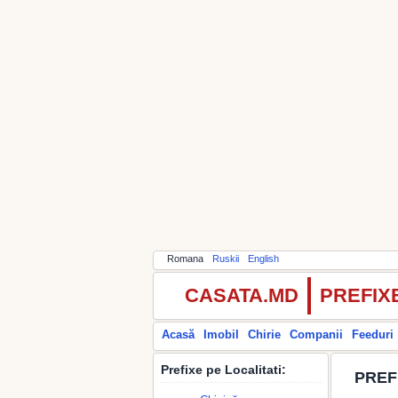
Romana
Ruskii
English
CASATA.MD
PREFIX
Acasă
Imobil
Chirie
Companii
Feeduri
Prefixe pe Localitati:
PREF