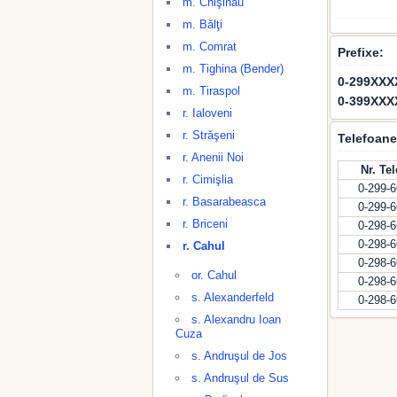
m. Chişinău
m. Bălţi
m. Comrat
Prefixe:
m. Tighina (Bender)
0-299XXX
m. Tiraspol
0-399XXX
r. Ialoveni
r. Străşeni
Telefoane
r. Anenii Noi
Nr. Te
r. Cimişlia
0-299-
r. Basarabeasca
0-299-
r. Briceni
0-298-
0-298-
r. Cahul
0-298-
or. Cahul
0-298-
s. Alexanderfeld
0-298-
s. Alexandru Ioan
Cuza
s. Andruşul de Jos
s. Andruşul de Sus