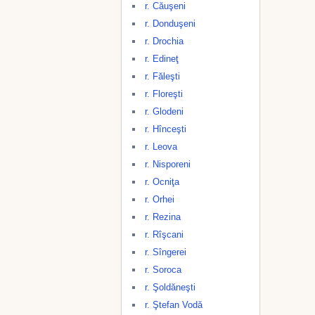
r. Căuşeni
r. Donduşeni
r. Drochia
r. Edineţ
r. Făleşti
r. Floreşti
r. Glodeni
r. Hînceşti
r. Leova
r. Nisporeni
r. Ocniţa
r. Orhei
r. Rezina
r. Rîşcani
r. Sîngerei
r. Soroca
r. Şoldăneşti
r. Ştefan Vodă