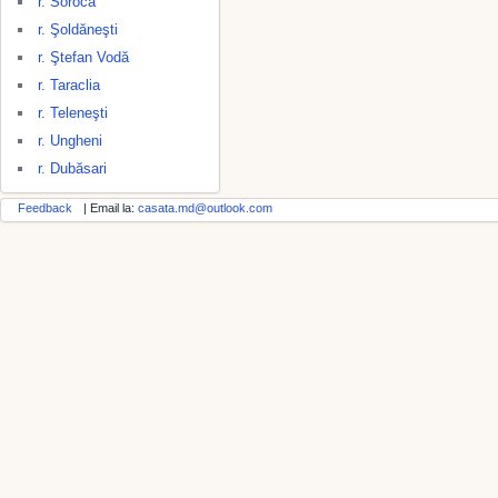
r. Soroca
r. Şoldăneşti
r. Ştefan Vodă
r. Taraclia
r. Teleneşti
r. Ungheni
r. Dubăsari
Feedback
| Email la:
casata.md@outlook.com