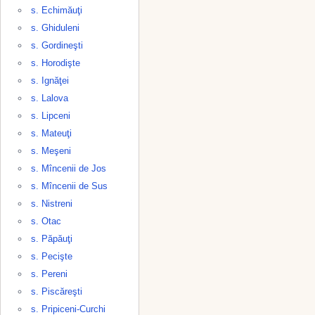
s. Echimăuţi
s. Ghiduleni
s. Gordineşti
s. Horodişte
s. Ignăţei
s. Lalova
s. Lipceni
s. Mateuţi
s. Meşeni
s. Mîncenii de Jos
s. Mîncenii de Sus
s. Nistreni
s. Otac
s. Păpăuţi
s. Pecişte
s. Pereni
s. Piscăreşti
s. Pripiceni-Curchi