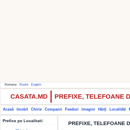
Romana
Ruskii
English
CASATA.MD
PREFIXE, TELEFOANE 
Acasă
Imobil
Chirie
Companii
Feeduri
Imagini
Hărţi
Localități
Prefixe pe Localitati:
PREFIXE, TELEFOANE D