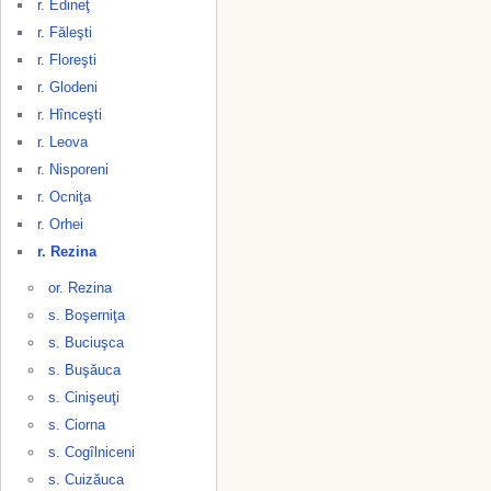
r. Edineţ
r. Făleşti
r. Floreşti
r. Glodeni
r. Hînceşti
r. Leova
r. Nisporeni
r. Ocniţa
r. Orhei
r. Rezina
or. Rezina
s. Boşerniţa
s. Buciuşca
s. Buşăuca
s. Cinişeuţi
s. Ciorna
s. Cogîlniceni
s. Cuizăuca