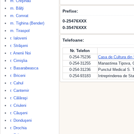
m. Chişinău
m. Bălţi
Prefixe:
m. Comrat
0-25476XXX
m. Tighina (Bender)
0-35476XXX
m. Tiraspol
r. Ialoveni
Telefoane:
r. Străşeni
Nr. Telefon
r. Anenii Noi
0-254-75236
Casa de Cultura din 
r. Cimişlia
0-254-31255
Manastirea Tipova,
r. Basarabeasca
0-254-31236
Punctul Medical S. 
r. Briceni
0-254-93183
Intreprinderea de Sta
r. Cahul
r. Cantemir
r. Călăraşi
r. Criuleni
r. Căuşeni
r. Donduşeni
r. Drochia