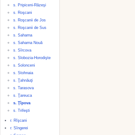
s. Pripiceni-Răzeşi
s. Roşcani
s. Roşcanii de Jos
s. Roşcanii de Sus
s. Saharna
s. Saharna Nouă
s. Sîrcova
s. Slobozia-Horodişte
s. Solonceni
s. Stohnaia
s. Ţahnăuţi
s. Tarasova
s. Ţareuca
s. Ţîpova
s. Trifeşti
r. Rîşcani
r. Sîngerei