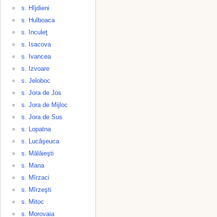
s. Hîjdieni
s. Hulboaca
s. Inculeţ
s. Isacova
s. Ivancea
s. Izvoare
s. Jeloboc
s. Jora de Jos
s. Jora de Mijloc
s. Jora de Sus
s. Lopatna
s. Lucăşeuca
s. Mălăieşti
s. Mana
s. Mîrzaci
s. Mîrzeşti
s. Mitoc
s. Morovaia