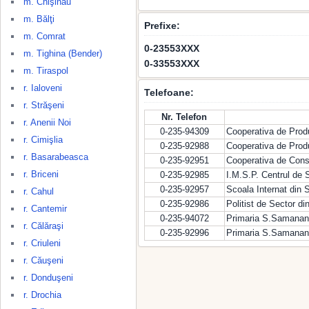
m. Chişinău
m. Bălţi
Prefixe:
m. Comrat
0-23553XXX
m. Tighina (Bender)
0-33553XXX
m. Tiraspol
r. Ialoveni
Telefoane:
r. Străşeni
Nr. Telefon
r. Anenii Noi
0-235-94309
Cooperativa de Prod
r. Cimişlia
0-235-92988
Cooperativa de Prod
r. Basarabeasca
0-235-92951
Cooperativa de Con
r. Briceni
0-235-92985
I.M.S.P. Centrul de
0-235-92957
Scoala Internat di
r. Cahul
0-235-92986
Politist de Sector 
r. Cantemir
0-235-94072
Primaria S.Samananc
r. Călăraşi
0-235-92996
Primaria S.Samanan
r. Criuleni
r. Căuşeni
r. Donduşeni
r. Drochia