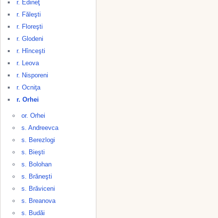
r. Edineţ
r. Făleşti
r. Floreşti
r. Glodeni
r. Hînceşti
r. Leova
r. Nisporeni
r. Ocniţa
r. Orhei
or. Orhei
s. Andreevca
s. Berezlogi
s. Bieşti
s. Bolohan
s. Brăneşti
s. Brăviceni
s. Breanova
s. Budăi