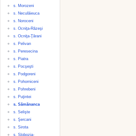
s. Morozeni
s. Neculăieuca
s. Noroceni
s. Ocniţa-Răzeşi
s. Ocniţa-Ţărani
s. Pelivan
s. Peresecina
s. Piatra
s. Pocşeşti
s. Podgoreni
s. Pohorniceni
s. Pohrebeni
s. Puţintei
s. Sămănanca
s. Selişte
s. Şercani
s. Sirota
s. Slobozia-