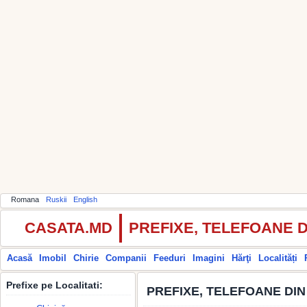
Romana
Ruskii
English
CASATA.MD
PREFIXE, TELEFOANE 
Acasă
Imobil
Chirie
Companii
Feeduri
Imagini
Hărţi
Localități
Prefixe pe Localitati:
PREFIXE, TELEFOANE DI