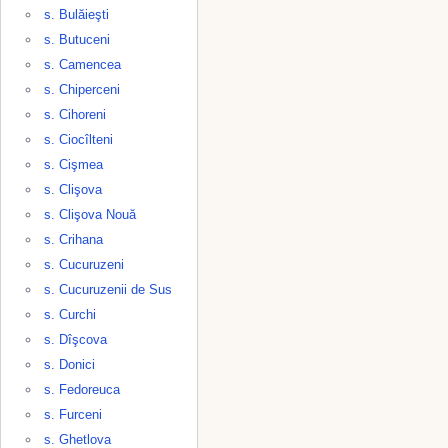
s. Bulăieşti
s. Butuceni
s. Camencea
s. Chiperceni
s. Cihoreni
s. Ciocîlteni
s. Cişmea
s. Clişova
s. Clişova Nouă
s. Crihana
s. Cucuruzeni
s. Cucuruzenii de Sus
s. Curchi
s. Dîşcova
s. Donici
s. Fedoreuca
s. Furceni
s. Ghetlova