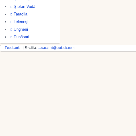
r. Ştefan Vodă
r. Taraclia
r. Teleneşti
r. Ungheni
r. Dubăsari
Feedback
| Email la:
casata.md@outlook.com