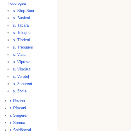
Hodorogea
s. Step-Soci
s. Susleni
s. Tabăra
s. Teleşeu
s. Tîrzieni
s. Trebujeni
s. Vatici
s. Vîprova
s. Vîşcăuţi
s. Voroteţ
s. Zahoreni
s. Zorile
r. Rezina
r. Rîşcani
r. Sîngerei
r. Soroca
r. Şoldăneşti