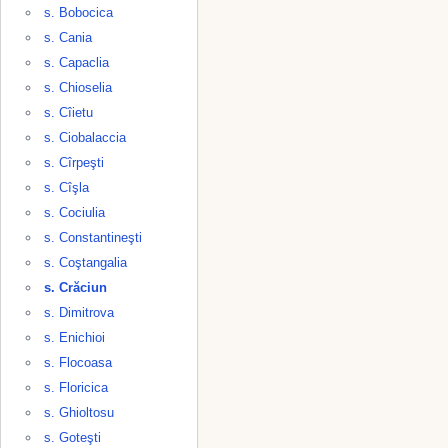
s. Bobocica
s. Cania
s. Capaclia
s. Chioselia
s. Cîietu
s. Ciobalaccia
s. Cîrpeşti
s. Cîşla
s. Cociulia
s. Constantineşti
s. Coştangalia
s. Crăciun
s. Dimitrova
s. Enichioi
s. Flocoasa
s. Floricica
s. Ghioltosu
s. Goteşti