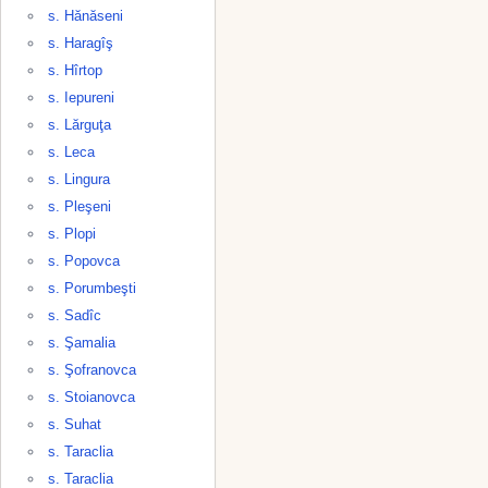
s. Hănăseni
s. Haragîş
s. Hîrtop
s. Iepureni
s. Lărguţa
s. Leca
s. Lingura
s. Pleşeni
s. Plopi
s. Popovca
s. Porumbeşti
s. Sadîc
s. Şamalia
s. Şofranovca
s. Stoianovca
s. Suhat
s. Taraclia
s. Taraclia