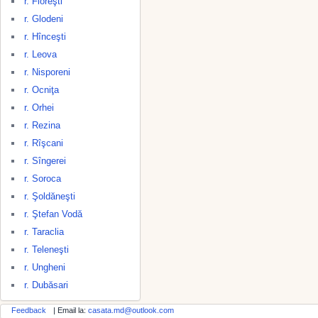
r. Floreşti
r. Glodeni
r. Hînceşti
r. Leova
r. Nisporeni
r. Ocniţa
r. Orhei
r. Rezina
r. Rîşcani
r. Sîngerei
r. Soroca
r. Şoldăneşti
r. Ştefan Vodă
r. Taraclia
r. Teleneşti
r. Ungheni
r. Dubăsari
Feedback
| Email la:
casata.md@outlook.com