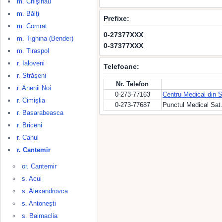
m. Chişinău
m. Bălţi
Prefixe:
m. Comrat
0-27377XXX
m. Tighina (Bender)
0-37377XXX
m. Tiraspol
r. Ialoveni
Telefoane:
r. Străşeni
Nr. Telefon
r. Anenii Noi
0-273-77163
Centru Medical din S
r. Cimişlia
0-273-77687
Punctul Medical Sat
r. Basarabeasca
r. Briceni
r. Cahul
r. Cantemir
or. Cantemir
s. Acui
s. Alexandrovca
s. Antoneşti
s. Baimaclia