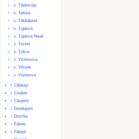
s. Ţărăncuţa
s. Tartaul
s. Tătărăşeni
s. Ţiganca
s. Ţiganca Nouă
s. Toceni
s. Ţolica
s. Victorovca
s. Vîlcele
s. Vişniovca
r. Călăraşi
r. Criuleni
r. Căuşeni
r. Donduşeni
r. Drochia
r. Edineţ
r. Făleşti