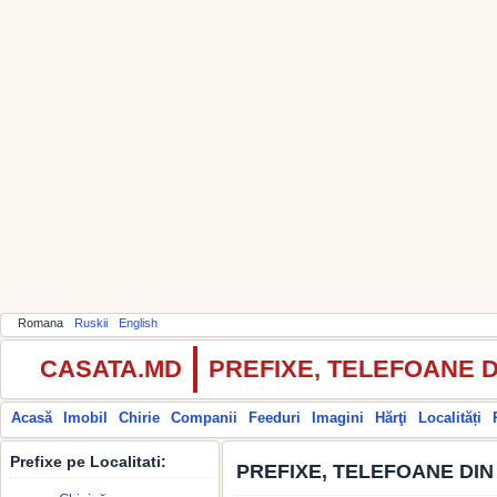
Romana
Ruskii
English
CASATA.MD
PREFIXE, TELEFOANE 
Acasă
Imobil
Chirie
Companii
Feeduri
Imagini
Hărţi
Localități
Prefixe pe Localitati:
PREFIXE, TELEFOANE DIN