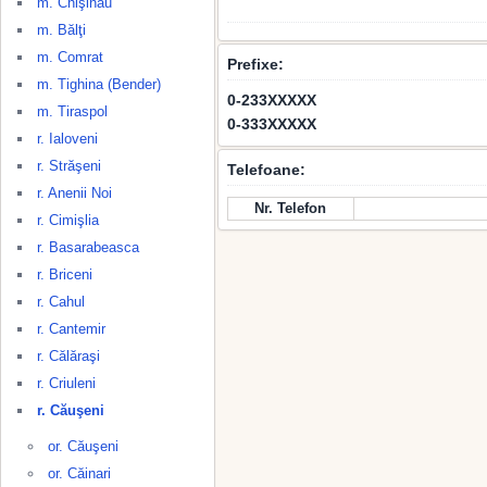
m. Chişinău
m. Bălţi
m. Comrat
Prefixe:
m. Tighina (Bender)
0-233XXXXX
m. Tiraspol
0-333XXXXX
r. Ialoveni
r. Străşeni
Telefoane:
r. Anenii Noi
Nr. Telefon
r. Cimişlia
r. Basarabeasca
r. Briceni
r. Cahul
r. Cantemir
r. Călăraşi
r. Criuleni
r. Căuşeni
or. Căuşeni
or. Căinari