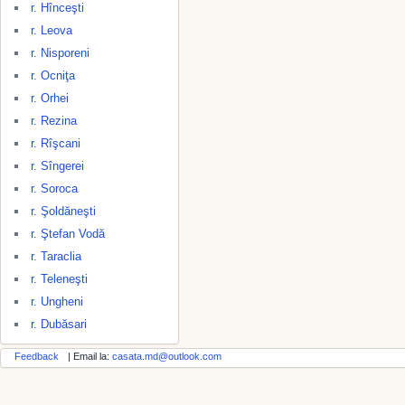
r. Hînceşti
r. Leova
r. Nisporeni
r. Ocniţa
r. Orhei
r. Rezina
r. Rîşcani
r. Sîngerei
r. Soroca
r. Şoldăneşti
r. Ştefan Vodă
r. Taraclia
r. Teleneşti
r. Ungheni
r. Dubăsari
Feedback
| Email la:
casata.md@outlook.com