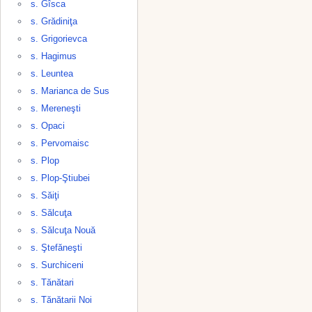
s. Gîsca
s. Grădiniţa
s. Grigorievca
s. Hagimus
s. Leuntea
s. Marianca de Sus
s. Mereneşti
s. Opaci
s. Pervomaisc
s. Plop
s. Plop-Ştiubei
s. Săiţi
s. Sălcuţa
s. Sălcuţa Nouă
s. Ştefăneşti
s. Surchiceni
s. Tănătari
s. Tănătarii Noi