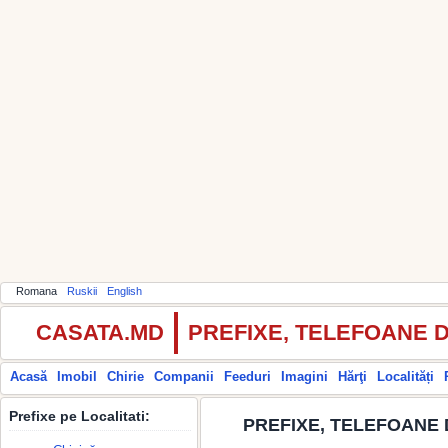
Romana
Ruskii
English
CASATA.MD
PREFIXE, TELEFOANE 
Acasă
Imobil
Chirie
Companii
Feeduri
Imagini
Hărţi
Localități
Prefixe pe Localitati:
PREFIXE, TELEFOANE 