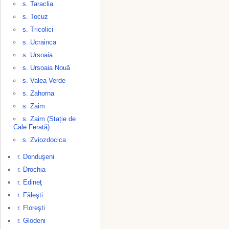
s. Taraclia
s. Tocuz
s. Tricolici
s. Ucrainca
s. Ursoaia
s. Ursoaia Nouă
s. Valea Verde
s. Zahorna
s. Zaim
s. Zaim (Stație de
Cale Ferată)
s. Zviozdocica
r. Donduşeni
r. Drochia
r. Edineţ
r. Făleşti
r. Floreşti
r. Glodeni