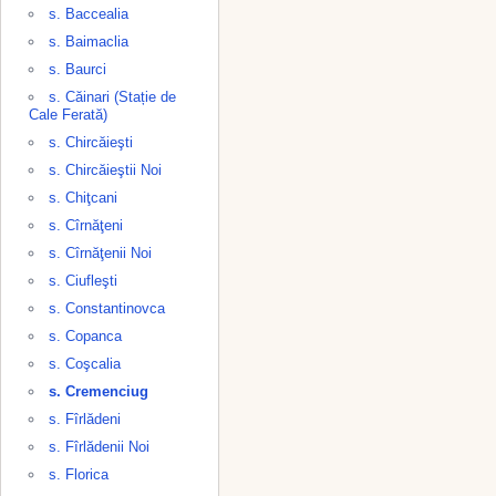
s. Baccealia
s. Baimaclia
s. Baurci
s. Căinari (Stație de
Cale Ferată)
s. Chircăieşti
s. Chircăieştii Noi
s. Chiţcani
s. Cîrnăţeni
s. Cîrnăţenii Noi
s. Ciufleşti
s. Constantinovca
s. Copanca
s. Coşcalia
s. Cremenciug
s. Fîrlădeni
s. Fîrlădenii Noi
s. Florica