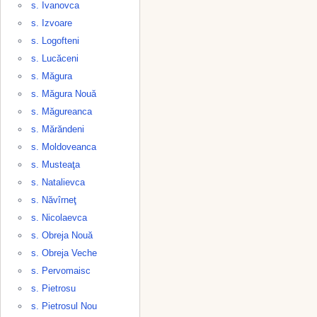
s. Ivanovca
s. Izvoare
s. Logofteni
s. Lucăceni
s. Măgura
s. Măgura Nouă
s. Măgureanca
s. Mărăndeni
s. Moldoveanca
s. Musteaţa
s. Natalievca
s. Năvîrneţ
s. Nicolaevca
s. Obreja Nouă
s. Obreja Veche
s. Pervomaisc
s. Pietrosu
s. Pietrosul Nou