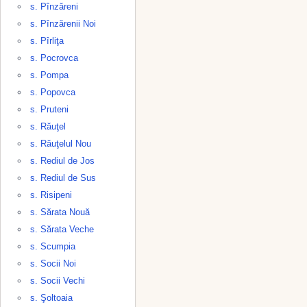
s. Pînzăreni
s. Pînzărenii Noi
s. Pîrliţa
s. Pocrovca
s. Pompa
s. Popovca
s. Pruteni
s. Răuţel
s. Răuţelul Nou
s. Rediul de Jos
s. Rediul de Sus
s. Risipeni
s. Sărata Nouă
s. Sărata Veche
s. Scumpia
s. Socii Noi
s. Socii Vechi
s. Şoltоaia