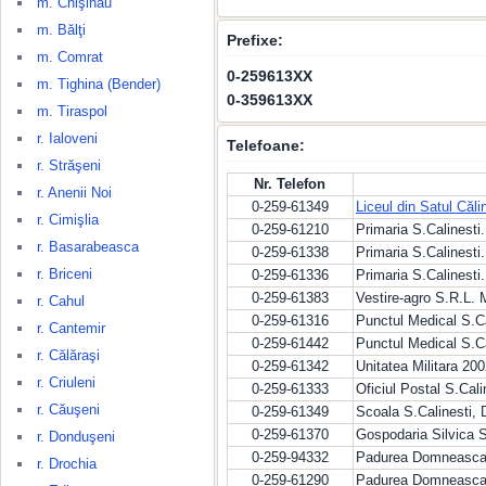
m. Chişinău
m. Bălţi
Prefixe:
m. Comrat
0-259613XX
m. Tighina (Bender)
0-359613XX
m. Tiraspol
r. Ialoveni
Telefoane:
r. Străşeni
Nr. Telefon
r. Anenii Noi
0-259-61349
Liceul din Satul Căli
r. Cimişlia
0-259-61210
Primaria S.Calinesti.
r. Basarabeasca
0-259-61338
Primaria S.Calinesti
r. Briceni
0-259-61336
Primaria S.Calinesti.
0-259-61383
Vestire-agro S.R.L.
r. Cahul
0-259-61316
Punctul Medical S.Ca
r. Cantemir
0-259-61442
Punctul Medical S.Ca
r. Călăraşi
0-259-61342
Unitatea Militara 200
r. Criuleni
0-259-61333
Oficiul Postal S.Cali
r. Căuşeni
0-259-61349
Scoala S.Calinesti, D
0-259-61370
Gospodaria Silvica S
r. Donduşeni
0-259-94332
Padurea Domneasca R
r. Drochia
0-259-61290
Padurea Domneasca R