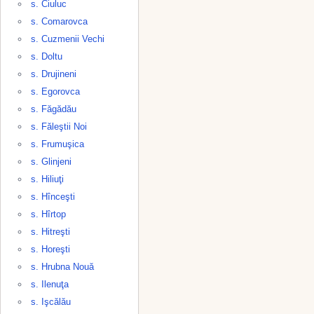
s. Ciuluc
s. Comarovca
s. Cuzmenii Vechi
s. Doltu
s. Drujineni
s. Egorovca
s. Făgădău
s. Făleştii Noi
s. Frumuşica
s. Glinjeni
s. Hiliuţi
s. Hînceşti
s. Hîrtop
s. Hitreşti
s. Horeşti
s. Hrubna Nouă
s. Ilenuţa
s. Işcălău