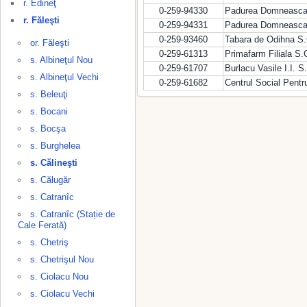
r. Edineţ
0-259-94330
Padurea Domneasca R
r. Făleşti
0-259-94331
Padurea Domneasca R
0-259-93460
Tabara de Odihna S.
or. Făleşti
0-259-61313
Primafarm Filiala S.
s. Albineţul Nou
0-259-61707
Burlacu Vasile I.I. 
s. Albineţul Vechi
0-259-61682
Centrul Social Pentr
s. Beleuţi
s. Bocani
s. Bocşa
s. Burghelea
s. Călineşti
s. Călugăr
s. Catranîc
s. Catranîc (Stație de
Cale Ferată)
s. Chetriş
s. Chetrişul Nou
s. Ciolacu Nou
s. Ciolacu Vechi