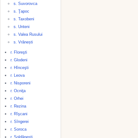
s. Suvorovca
s. Ţapoc
s. Taxobeni
s. Unteni
s. Valea Rusului
s. Vrănești
r. Floreşti
r. Glodeni
r. Hînceşti
r. Leova
r. Nisporeni
r. Ocniţa
r. Orhei
r. Rezina
r. Rîşcani
r. Sîngerei
r. Soroca
r. Şoldăneşti