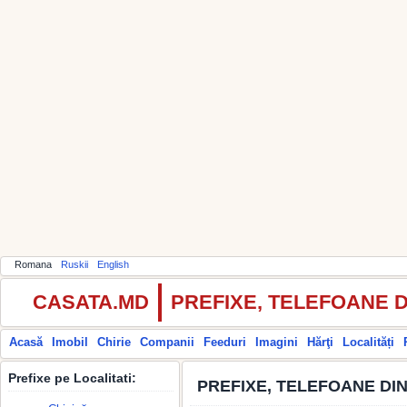
Romana
Ruskii
English
CASATA.MD
PREFIXE, TELEFOANE 
Acasă
Imobil
Chirie
Companii
Feeduri
Imagini
Hărţi
Localități
Prefixe pe Localitati:
PREFIXE, TELEFOANE DIN