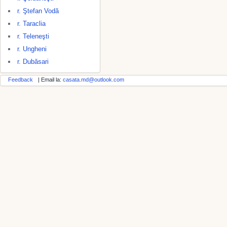
r. Ştefan Vodă
r. Taraclia
r. Teleneşti
r. Ungheni
r. Dubăsari
Feedback
| Email la:
casata.md@outlook.com