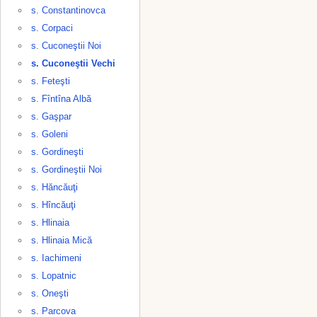
s. Constantinovca
s. Corpaci
s. Cuconeştii Noi
s. Cuconeştii Vechi
s. Feteşti
s. Fîntîna Albă
s. Gaşpar
s. Goleni
s. Gordineşti
s. Gordineştii Noi
s. Hăncăuţi
s. Hîncăuţi
s. Hlinaia
s. Hlinaia Mică
s. Iachimeni
s. Lopatnic
s. Oneşti
s. Parcova