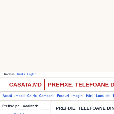
Romana
Ruskii
English
CASATA.MD
PREFIXE, TELEFOANE 
Acasă
Imobil
Chirie
Companii
Feeduri
Imagini
Hărţi
Localități
Prefixe pe Localitati:
PREFIXE, TELEFOANE DI