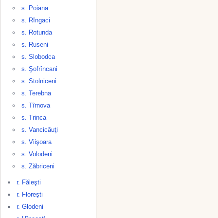
s. Poiana
s. Rîngaci
s. Rotunda
s. Ruseni
s. Slobodca
s. Şofrîncani
s. Stolniceni
s. Terebna
s. Tîrnova
s. Trinca
s. Vancicăuţi
s. Viişoara
s. Volodeni
s. Zăbriceni
r. Făleşti
r. Floreşti
r. Glodeni