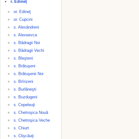
r. Edineţ
or. Edineţ
or. Cupcini
s. Alexăndreni
s. Alexeevca
s. Bădragii Noi
s. Bădragii Vechi
s. Bleşteni
s. Brătuşeni
s. Brătuşenii Noi
s. Brînzeni
s. Burlăneşti
s. Buzdugeni
s. Cepeleuţi
s. Chetroşica Nouă
s. Chetroşica Veche
s. Chiurt
s. Clişcăuţi