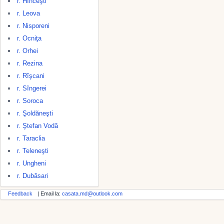
r. Hînceşti
r. Leova
r. Nisporeni
r. Ocniţa
r. Orhei
r. Rezina
r. Rîşcani
r. Sîngerei
r. Soroca
r. Şoldăneşti
r. Ştefan Vodă
r. Taraclia
r. Teleneşti
r. Ungheni
r. Dubăsari
Feedback
| Email la:
casata.md@outlook.com