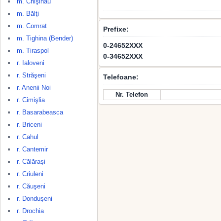
m. Chişinău
m. Bălţi
m. Comrat
Prefixe:
m. Tighina (Bender)
0-24652XXX
m. Tiraspol
0-34652XXX
r. Ialoveni
r. Străşeni
Telefoane:
r. Anenii Noi
Nr. Telefon
r. Cimişlia
r. Basarabeasca
r. Briceni
r. Cahul
r. Cantemir
r. Călăraşi
r. Criuleni
r. Căuşeni
r. Donduşeni
r. Drochia