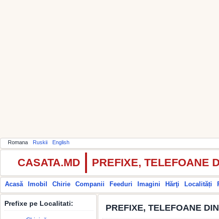
Romana
Ruskii
English
CASATA.MD
PREFIXE, TELEFOANE 
Acasă
Imobil
Chirie
Companii
Feeduri
Imagini
Hărţi
Localități
Prefixe pe Localitati:
PREFIXE, TELEFOANE DI