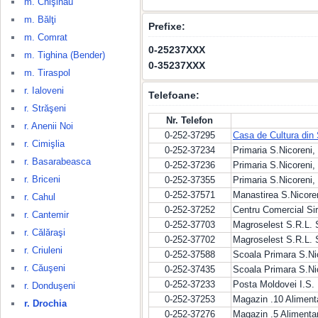
m. Chişinău
m. Bălţi
Prefixe:
m. Comrat
0-25237XXX
m. Tighina (Bender)
0-35237XXX
m. Tiraspol
r. Ialoveni
Telefoane:
r. Străşeni
Nr. Telefon
r. Anenii Noi
0-252-37295
Casa de Cultura din 
r. Cimişlia
0-252-37234
Primaria S.Nicoreni,
r. Basarabeasca
0-252-37236
Primaria S.Nicoreni,
r. Briceni
0-252-37355
Primaria S.Nicoreni,
0-252-37571
Manastirea S.Nicor
r. Cahul
0-252-37252
Centru Comercial Sir
r. Cantemir
0-252-37703
Magroselest S.R.L. S
r. Călăraşi
0-252-37702
Magroselest S.R.L. 
r. Criuleni
0-252-37588
Scoala Primara S.Nic
r. Căuşeni
0-252-37435
Scoala Primara S.Nic
0-252-37233
Posta Moldovei I.S. F
r. Donduşeni
0-252-37253
Magazin .10 Aliment
r. Drochia
0-252-37276
Magazin .5 Alimenta