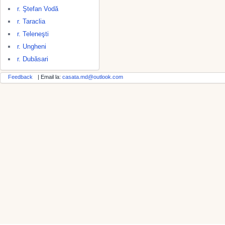
r. Ştefan Vodă
r. Taraclia
r. Teleneşti
r. Ungheni
r. Dubăsari
Feedback
| Email la:
casata.md@outlook.com