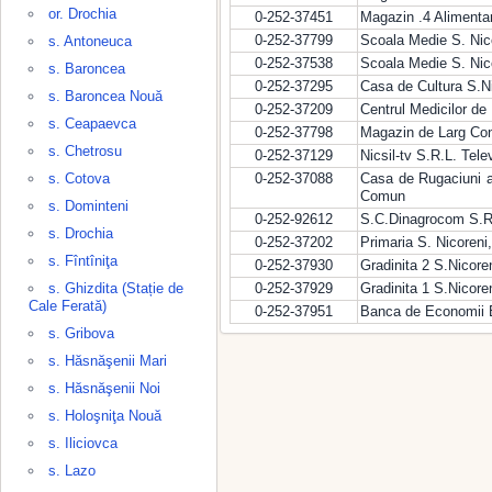
or. Drochia
0-252-37451
Magazin .4 Alimenta
0-252-37799
Scoala Medie S. Nico
s. Antoneuca
0-252-37538
Scoala Medie S. Nico
s. Baroncea
0-252-37295
Casa de Cultura S.Ni
s. Baroncea Nouă
0-252-37209
Centrul Medicilor de
s. Ceapaevca
0-252-37798
Magazin de Larg Con
s. Chetrosu
0-252-37129
Nicsil-tv S.R.L. Tel
s. Cotova
0-252-37088
Casa de Rugaciuni a 
Comun
s. Dominteni
0-252-92612
S.C.Dinagrocom S.R.L
s. Drochia
0-252-37202
Primaria S. Nicoreni,
s. Fîntîniţa
0-252-37930
Gradinita 2 S.Nicore
s. Ghizdita (Stație de
0-252-37929
Gradinita 1 S.Nicore
Cale Ferată)
0-252-37951
Banca de Economii B.
s. Gribova
s. Hăsnăşenii Mari
s. Hăsnăşenii Noi
s. Holoşniţa Nouă
s. Iliciovca
s. Lazo