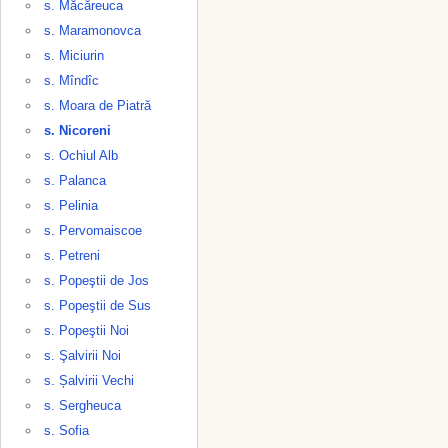
s. Măcăreuca
s. Maramonovca
s. Miciurin
s. Mîndîc
s. Moara de Piatră
s. Nicoreni
s. Ochiul Alb
s. Palanca
s. Pelinia
s. Pervomaiscoe
s. Petreni
s. Popeştii de Jos
s. Popeştii de Sus
s. Popeştii Noi
s. Şalvirii Noi
s. Șalvirii Vechi
s. Sergheuca
s. Sofia