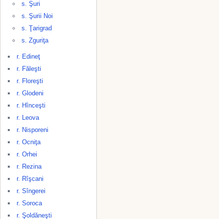
s. Şuri
s. Şurii Noi
s. Ţarigrad
s. Zguriţa
r. Edineţ
r. Făleşti
r. Floreşti
r. Glodeni
r. Hînceşti
r. Leova
r. Nisporeni
r. Ocniţa
r. Orhei
r. Rezina
r. Rîşcani
r. Sîngerei
r. Soroca
r. Şoldăneşti