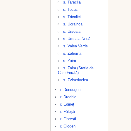
s. Taraclia
s. Tocuz
s. Tricolici
s. Ucrainca
s. Ursoaia
s. Ursoaia Nouă
s. Valea Verde
s. Zahorna
s. Zaim
s. Zaim (Stație de
Cale Ferată)
s. Zviozdocica
r. Donduşeni
r. Drochia
r. Edineţ
r. Făleşti
r. Floreşti
r. Glodeni