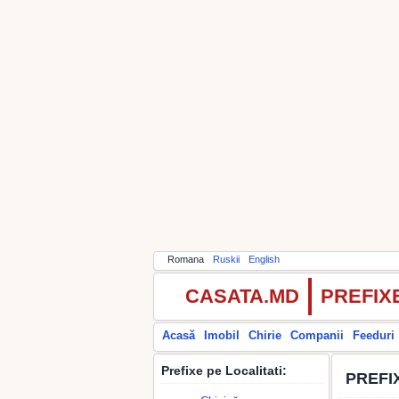
Romana
Ruskii
English
CASATA.MD
PREFIX
Acasă
Imobil
Chirie
Companii
Feeduri
Prefixe pe Localitati:
PREFI