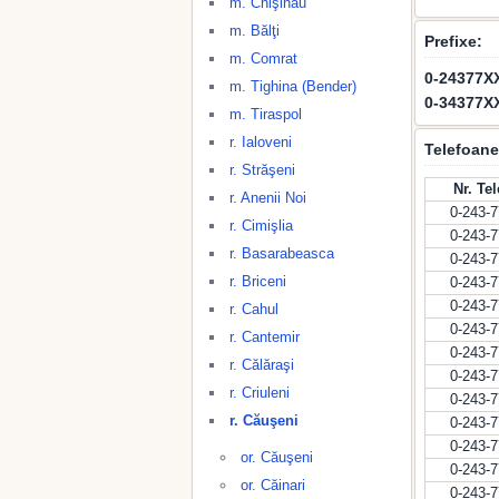
m. Chişinău
m. Bălţi
Prefixe:
m. Comrat
0-24377X
m. Tighina (Bender)
0-34377X
m. Tiraspol
r. Ialoveni
Telefoane
r. Străşeni
Nr. Te
r. Anenii Noi
0-243-
r. Cimişlia
0-243-
r. Basarabeasca
0-243-
r. Briceni
0-243-
0-243-
r. Cahul
0-243-
r. Cantemir
0-243-
r. Călăraşi
0-243-
r. Criuleni
0-243-
r. Căuşeni
0-243-
0-243-
or. Căuşeni
0-243-
or. Căinari
0-243-