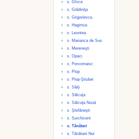
s. Gîsca
s. Grădiniţa
s. Grigorievca
s. Hagimus
s. Leuntea
s. Marianca de Sus
s. Mereneşti
s. Opaci
s. Pervomaisc
s. Plop
s. Plop-Ştiubei
s. Săiţi
s. Sălcuţa
s. Sălcuţa Nouă
s. Ştefăneşti
s. Surchiceni
s. Tănătari
s. Tănătarii Noi