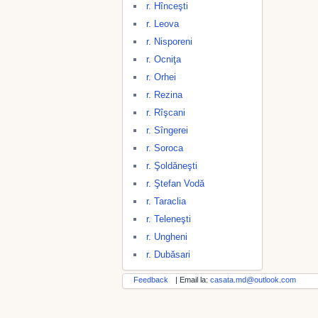
r. Hînceşti
r. Leova
r. Nisporeni
r. Ocniţa
r. Orhei
r. Rezina
r. Rîşcani
r. Sîngerei
r. Soroca
r. Şoldăneşti
r. Ştefan Vodă
r. Taraclia
r. Teleneşti
r. Ungheni
r. Dubăsari
Feedback
| Email la:
casata.md@outlook.com