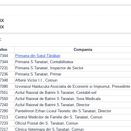
XX
XX
:
lefon
Compania
77344
Primaria din Satul Tănătari
77344
Primaria S.Tanatari, Contabilitatea
77231
Primaria S.Tanatari, Inspector de Sector
77236
Primaria S.Tanatari, Primar
77348
Aftenii Victor I.I., Comun
77080
Izvorasul Haiducului Asociatia de Economii si Imprumut, Presedinte
77551
Azilul Raional de Batrini S.Tanatari, Contabil-sef
77550
Azilul Raional de Batrini S.Tanatari, Sora Medicala
77240
Azilul Raional de Batrini S.Tanatari, Director
77280
Pantelimon Erhan Liceul Teoretic din S.Tanatari, Director
77213
Centrul Medicilor de Familie din S. Tanatari, Comun
77233
Oficiul Postal din S. Tanatari, Comun
77217
Clinica Veterinara din S.Tanatari, Comun