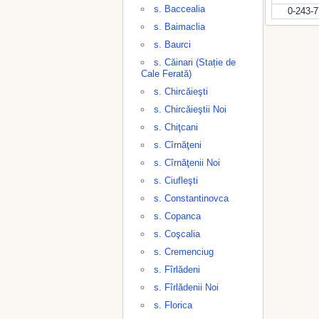
s. Baccealia
0-243-
s. Baimaclia
s. Baurci
s. Căinari (Stație de
Cale Ferată)
s. Chircăieşti
s. Chircăieştii Noi
s. Chiţcani
s. Cîrnăţeni
s. Cîrnăţenii Noi
s. Ciufleşti
s. Constantinovca
s. Copanca
s. Coşcalia
s. Cremenciug
s. Fîrlădeni
s. Fîrlădenii Noi
s. Florica