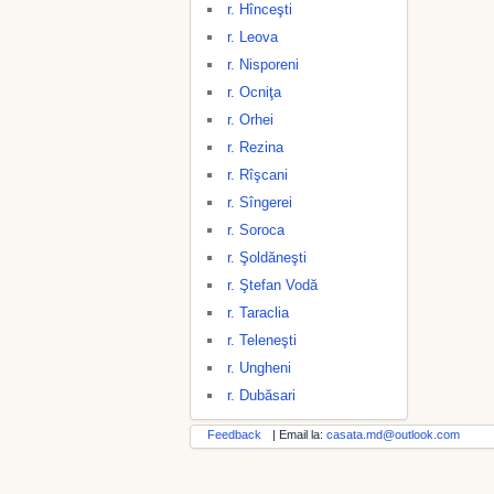
r. Hînceşti
r. Leova
r. Nisporeni
r. Ocniţa
r. Orhei
r. Rezina
r. Rîşcani
r. Sîngerei
r. Soroca
r. Şoldăneşti
r. Ştefan Vodă
r. Taraclia
r. Teleneşti
r. Ungheni
r. Dubăsari
Feedback
| Email la:
casata.md@outlook.com