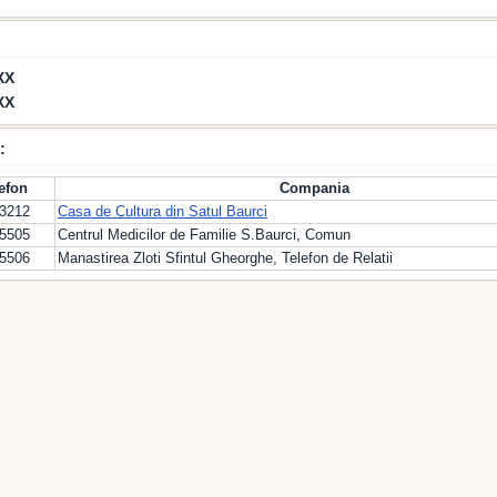
XX
XX
:
lefon
Compania
63212
Casa de Cultura din Satul Baurci
95505
Centrul Medicilor de Familie S.Baurci, Comun
95506
Manastirea Zloti Sfintul Gheorghe, Telefon de Relatii