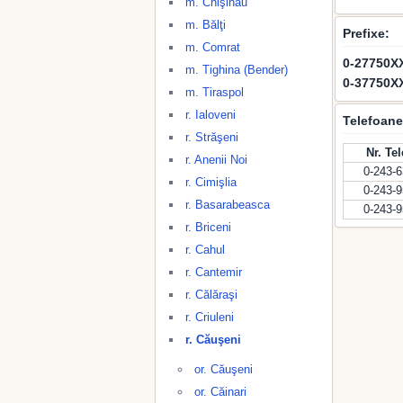
m. Chişinău
m. Bălţi
Prefixe:
m. Comrat
0-27750X
m. Tighina (Bender)
0-37750X
m. Tiraspol
r. Ialoveni
Telefoane
r. Străşeni
Nr. Te
r. Anenii Noi
0-243-
r. Cimişlia
0-243-
r. Basarabeasca
0-243-
r. Briceni
r. Cahul
r. Cantemir
r. Călăraşi
r. Criuleni
r. Căuşeni
or. Căuşeni
or. Căinari