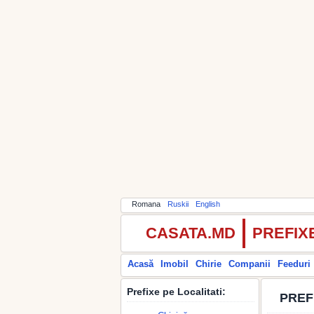
Romana
Ruskii
English
CASATA.MD
PREFIX
Acasă
Imobil
Chirie
Companii
Feeduri
Prefixe pe Localitati:
PREF