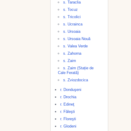
s. Taraclia
s. Tocuz
s. Tricolici
s. Ucrainca
s. Ursoaia
s. Ursoaia Nouă
s. Valea Verde
s. Zahorna
s. Zaim
s. Zaim (Stație de
Cale Ferată)
s. Zviozdocica
r. Donduşeni
r. Drochia
r. Edineţ
r. Făleşti
r. Floreşti
r. Glodeni