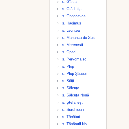
s. Gîsca
s. Grădiniţa
s. Grigorievca
s. Hagimus
s. Leuntea
s. Marianca de Sus
s. Mereneşti
s. Opaci
s. Pervomaisc
s. Plop
s. Plop-Ştiubei
s. Săiţi
s. Sălcuţa
s. Sălcuţa Nouă
s. Ştefăneşti
s. Surchiceni
s. Tănătari
s. Tănătarii Noi