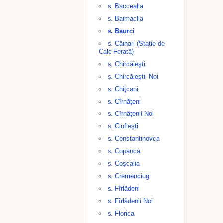
s. Baccealia
s. Baimaclia
s. Baurci
s. Căinari (Stație de
Cale Ferată)
s. Chircăieşti
s. Chircăieştii Noi
s. Chiţcani
s. Cîrnăţeni
s. Cîrnăţenii Noi
s. Ciufleşti
s. Constantinovca
s. Copanca
s. Coşcalia
s. Cremenciug
s. Fîrlădeni
s. Fîrlădenii Noi
s. Florica