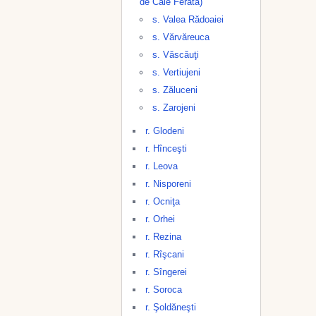
de Cale Ferată)
s. Valea Rădoaiei
s. Vărvăreuca
s. Văscăuţi
s. Vertiujeni
s. Zăluceni
s. Zarojeni
r. Glodeni
r. Hînceşti
r. Leova
r. Nisporeni
r. Ocniţa
r. Orhei
r. Rezina
r. Rîşcani
r. Sîngerei
r. Soroca
r. Şoldăneşti