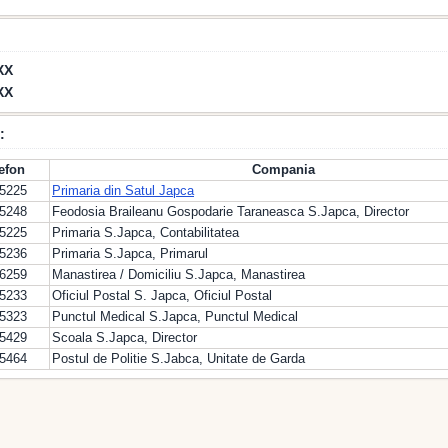
XX
XX
:
lefon
Compania
55225
Primaria din Satul Japca
55248
Feodosia Braileanu Gospodarie Taraneasca S.Japca, Director
55225
Primaria S.Japca, Contabilitatea
55236
Primaria S.Japca, Primarul
66259
Manastirea / Domiciliu S.Japca, Manastirea
55233
Oficiul Postal S. Japca, Oficiul Postal
55323
Punctul Medical S.Japca, Punctul Medical
55429
Scoala S.Japca, Director
55464
Postul de Politie S.Jabca, Unitate de Garda