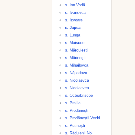
s. Ion Vodă
s. Ivanovca
s. Izvoare
s. Japca
s. Lunga
s. Maiscoe
s. Mărculesti
s. Mărineşti
s. Mihailovca
s. Năpadova
s. Nicolaevca
s. Nicolaevca
s. Octeabriscoe
s. Prajila
s. Prodăneşti
s. Prodăneştii Vechi
s. Putineşti
s. Rădulenii Noi