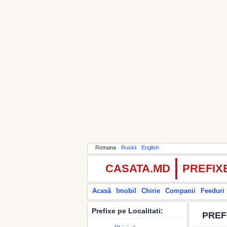
Romana
Ruskii
English
CASATA.MD
PREFIX
Acasă
Imobil
Chirie
Companii
Feeduri
Prefixe pe Localitati:
PREF