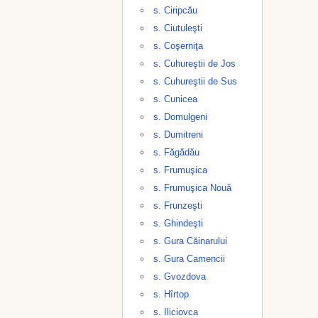
s. Ciripcău
s. Ciutuleşti
s. Coşerniţa
s. Cuhureştii de Jos
s. Cuhureştii de Sus
s. Cunicea
s. Domulgeni
s. Dumitreni
s. Făgădău
s. Frumuşica
s. Frumuşica Nouă
s. Frunzeşti
s. Ghindeşti
s. Gura Căinarului
s. Gura Camencii
s. Gvozdova
s. Hîrtop
s. Iliciovca