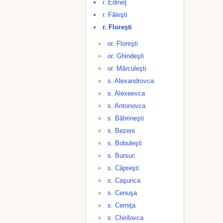
r. Edineţ
r. Făleşti
r. Floreşti
or. Floreşti
or. Ghindeşti
or. Mărculeşti
s. Alexandrovca
s. Alexeevca
s. Antonovca
s. Băhrineşti
s. Bezeni
s. Bobuleşti
s. Bursuc
s. Căpreşti
s. Caşunca
s. Cenuşa
s. Cerniţa
s. Chirilovca