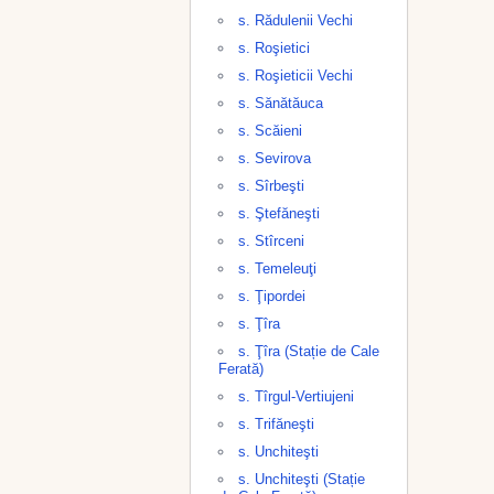
s. Rădulenii Vechi
s. Roşietici
s. Roşieticii Vechi
s. Sănătăuca
s. Scăieni
s. Sevirova
s. Sîrbeşti
s. Ştefăneşti
s. Stîrceni
s. Temeleuţi
s. Ţipordei
s. Ţîra
s. Ţîra (Stație de Cale
Ferată)
s. Tîrgul-Vertiujeni
s. Trifăneşti
s. Unchiteşti
s. Unchiteşti (Stație