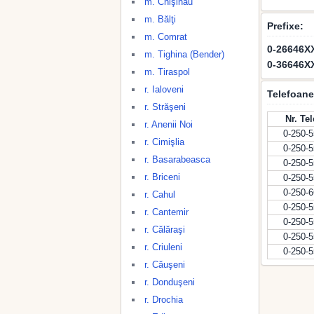
m. Chişinău
m. Bălţi
Prefixe:
m. Comrat
0-26646X
m. Tighina (Bender)
0-36646X
m. Tiraspol
r. Ialoveni
Telefoane
r. Străşeni
Nr. Te
r. Anenii Noi
0-250-
r. Cimişlia
0-250-
r. Basarabeasca
0-250-
r. Briceni
0-250-
0-250-
r. Cahul
0-250-
r. Cantemir
0-250-
r. Călăraşi
0-250-
r. Criuleni
0-250-
r. Căuşeni
r. Donduşeni
r. Drochia