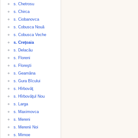
s. Chetrosu
s. Chirca
s. Ciobanovca
s. Cobusca Nouă
s. Cobusca Veche
s. Creţoaia
s. Delacău
s. Floreni
s. Floreşti
s. Geamăna
s. Gura Bîcului
s. Hîrbovăţ
s. Hîrbovăţul Nou
s. Larga
s. Maximovca
s. Mereni
s. Merenii Noi
s. Mirnoe