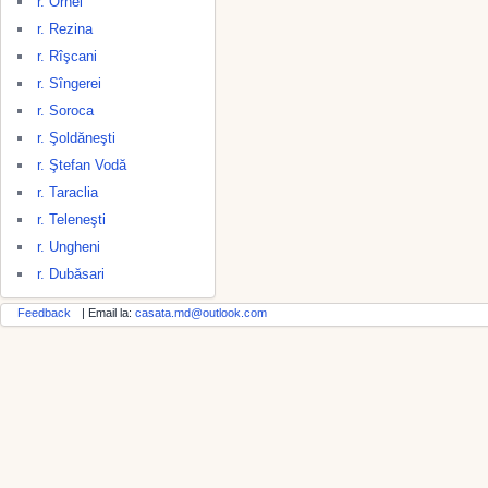
r. Orhei
r. Rezina
r. Rîşcani
r. Sîngerei
r. Soroca
r. Şoldăneşti
r. Ştefan Vodă
r. Taraclia
r. Teleneşti
r. Ungheni
r. Dubăsari
Feedback
| Email la:
casata.md@outlook.com