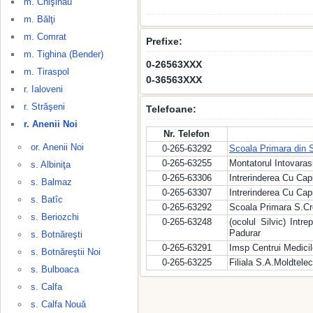
m. Chişinău
m. Bălţi
m. Comrat
Prefixe:
m. Tighina (Bender)
0-26563XXX
m. Tiraspol
0-36563XXX
r. Ialoveni
r. Străşeni
Telefoane:
r. Anenii Noi
Nr. Telefon
or. Anenii Noi
0-265-63292
Scoala Primara din S
0-265-63255
Montatorul Intovara
s. Albiniţa
0-265-63306
Intrerinderea Cu Cap
s. Balmaz
0-265-63307
Intrerinderea Cu Cap
s. Batîc
0-265-63292
Scoala Primara S.C
s. Beriozchi
0-265-63248
(ocolul Silvic) Intr
Padurar
s. Botnăreşti
0-265-63291
Imsp Centrui Medicil
s. Botnăreştii Noi
0-265-63225
Filiala S.A.Moldtel
s. Bulboaca
s. Calfa
s. Calfa Nouă