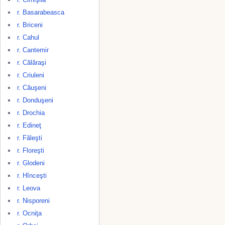
r. Basarabeasca
r. Briceni
r. Cahul
r. Cantemir
r. Călăraşi
r. Criuleni
r. Căuşeni
r. Donduşeni
r. Drochia
r. Edineţ
r. Făleşti
r. Floreşti
r. Glodeni
r. Hînceşti
r. Leova
r. Nisporeni
r. Ocniţa