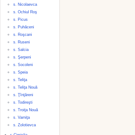
s. Nicolaevca
s. Ochiul Roş
s. Picus
s. Puhăceni
s. Roşcani
s. Ruseni
s. Salcia
s. Şerpeni
s. Socoleni
s. Speia
s. Teliţa
s. Teliţa Nouă
s. Ţînţăreni
s. Todireşti
s. Troiţa Nouă
s. Varniţa
s. Zolotievca
r. Cimişlia