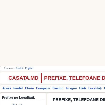
Romana
Ruskii
English
CASATA.MD
PREFIXE, TELEFOANE 
Acasă
Imobil
Chirie
Companii
Feeduri
Imagini
Hărţi
Localități
Prefixe pe Localitati:
PREFIXE, TELEFOANE DI